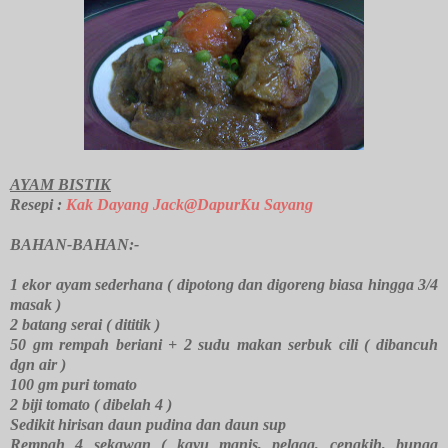
AYAM BISTIK
Resepi :
Kak Dayang Jack@DapurKu Sayang
BAHAN-BAHAN:-
1 ekor ayam sederhana ( dipotong dan digoreng biasa hingga 3/4
masak )
2 batang serai ( dititik )
50 gm rempah beriani + 2 sudu makan serbuk cili ( dibancuh
dgn air )
100 gm puri tomato
2 biji tomato ( dibelah 4 )
Sedikit hirisan daun pudina dan daun sup
Rempah 4 sekawan ( kayu manis, pelaga, cengkih, bunga