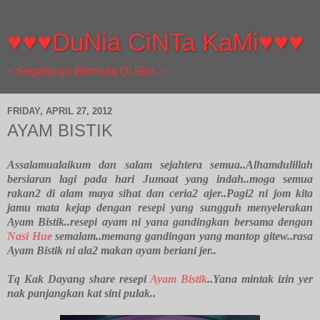
♥♥♥DuNia CiNTa KaMi♥♥♥
~ Segalanya Bermula Di Sini...~
FRIDAY, APRIL 27, 2012
AYAM BISTIK
Assalamualaikum dan salam sejahtera semua..Alhamdulillah
bersiaran lagi pada hari Jumaat yang indah..moga semua
rakan2 di alam maya sihat dan ceria2 ajer..Pagi2 ni jom kita
jamu mata kejap dengan resepi yang sungguh menyelerakan
Ayam Bistik..resepi ayam ni yana gandingkan bersama dengan
Nasi Hue
semalam..memang gandingan yang mantop gitew..rasa
Ayam Bistik ni ala2 makan ayam beriani jer..
Tq Kak Dayang share resepi
Ayam Bistik
..Yana mintak izin yer
nak panjangkan kat sini pulak..